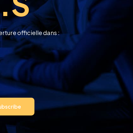
e.s
ure officielle dans :
ubscribe