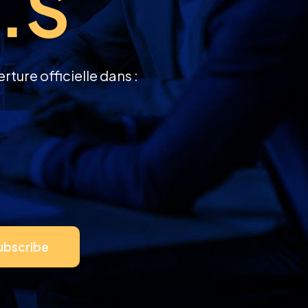
e.s
ure officielle dans :
ubscribe