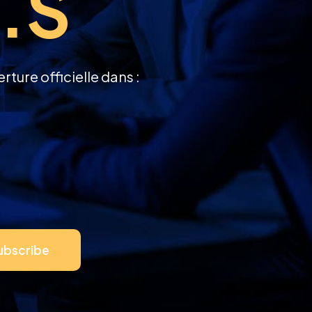
e.s
ure officielle dans :
ubscribe